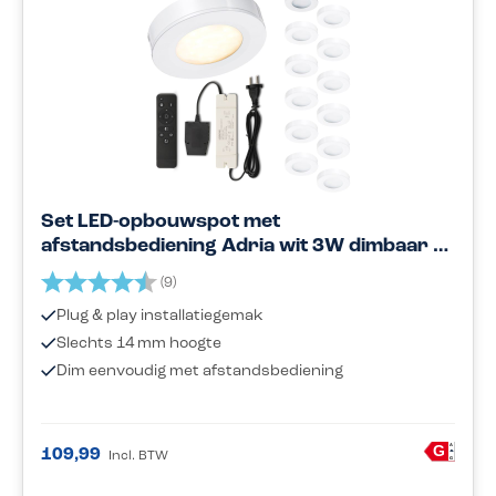
Set LED-opbouwspot met
afstandsbediening Adria wit 3W dimbaar 1-
12 stuks
Beoordeling:
4.7 uit 5 sterren
(9)
Plug & play installatiegemak
Slechts 14 mm hoogte
Dim eenvoudig met afstandsbediening
A
G
109,99
Incl. BTW
G