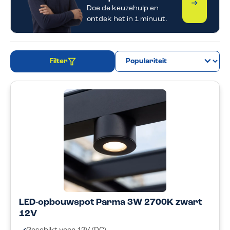
Start de 
Doe de keuzehulp en
ontdek het in 1 minuut.
Filter
LED-opbouwspot Parma 3W 2700K zwart
12V