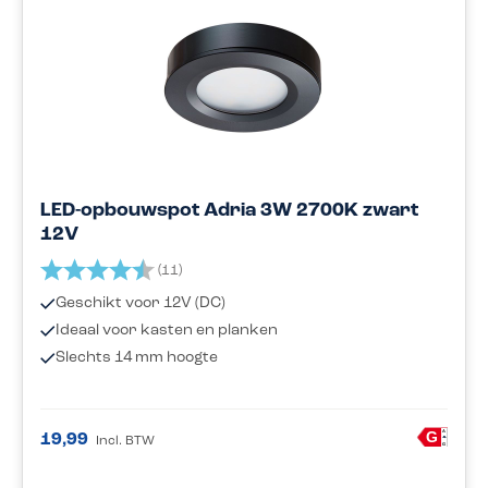
LED-opbouwspot Adria 3W 2700K zwart
12V
Beoordeling:
4.7 uit 5 sterren
(11)
Geschikt voor 12V (DC)
Ideaal voor kasten en planken
Slechts 14 mm hoogte
A
G
19,99
Incl. BTW
G