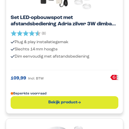
Set LED-opbouwspot met
afstandsbediening Adria zilver 3W dimbaar
1-12 stuks
Beoordeling:
4.9 uit 5 sterren
(8)
Plug & play installatiegemak
Slechts 14 mm hoogte
Dim eenvoudig met afstandsbediening
A
G
109,99
Incl. BTW
G
Beperkte voorraad
Bekijk product