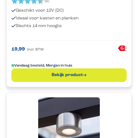
Beoordeling:
4.3 uit 5 sterren
(6)
Geschikt voor 12V (DC)
Ideaal voor kasten en planken
Slechts 14 mm hoogte
A
G
19,99
Incl. BTW
G
Vandaag besteld, Morgen in huis
Bekijk product