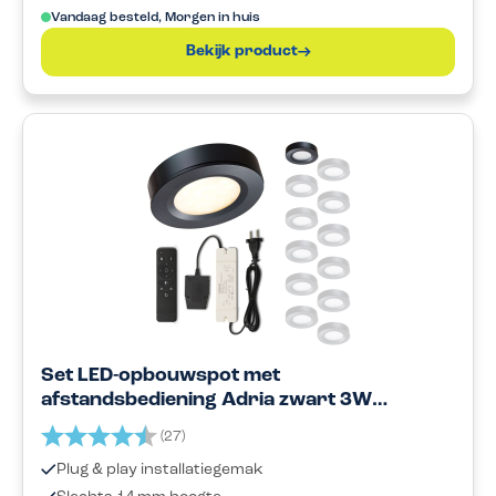
Vandaag besteld, Morgen in huis
Bekijk product
Set LED-opbouwspot met
afstandsbediening Adria zwart 3W
dimbaar 1-12 stuks
Beoordeling:
4.7 uit 5 sterren
(27)
Plug & play installatiegemak