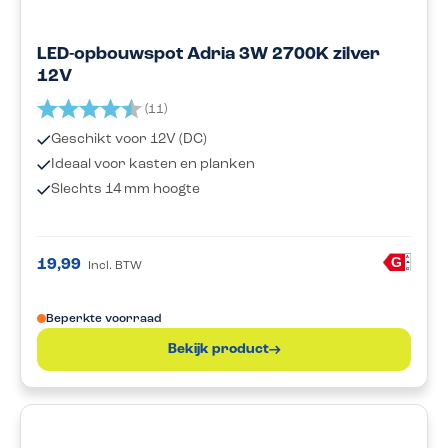
LED-opbouwspot Adria 3W 2700K zilver
12V
Beoordeling:
4.5 uit 5 sterren
(11)
Geschikt voor 12V (DC)
Ideaal voor kasten en planken
Slechts 14 mm hoogte
A
G
19,99
Incl. BTW
G
Beperkte voorraad
Bekijk product