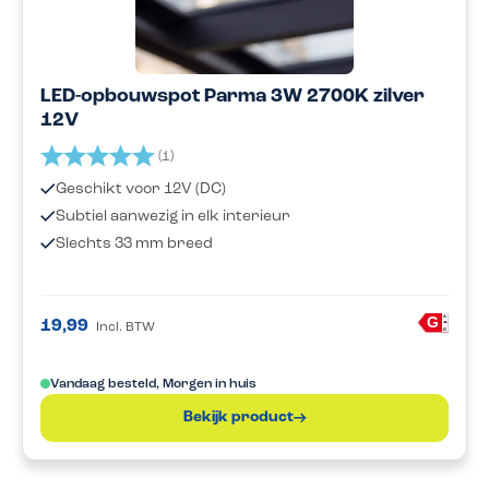
LED-opbouwspot Parma 3W 2700K zilver
12V
Beoordeling:
5.0 uit 5 sterren
(1)
Geschikt voor 12V (DC)
Subtiel aanwezig in elk interieur
Slechts 33 mm breed
A
G
19,99
Incl. BTW
G
Vandaag besteld, Morgen in huis
Bekijk product