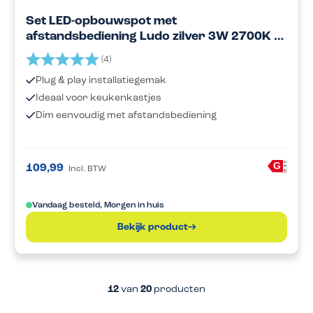
Set LED-opbouwspot met
afstandsbediening Ludo zilver 3W 2700K 1-
12 stuks
Beoordeling:
5.0 uit 5 sterren
(4)
Plug & play installatiegemak
Ideaal voor keukenkastjes
Dim eenvoudig met afstandsbediening
A
G
109,99
Incl. BTW
G
Vandaag besteld, Morgen in huis
Bekijk product
12
van
20
producten