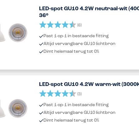
LED-spot GU10 4.2W neutraal-wit (40
36°
Beoordeling:
4.3 uit 5 sterren
(6)
Past 1-op-1 in bestaande fitting
Altijd vervangbare GU10 lichtbron
Dimt helemaal terug tot 0%
LED-spot GU10 4.2W warm-wit (3000K
Beoordeling:
4.7 uit 5 sterren
(3)
Past 1-op-1 in bestaande fitting
Altijd vervangbare GU10 lichtbron
Dimt helemaal terug tot 0%