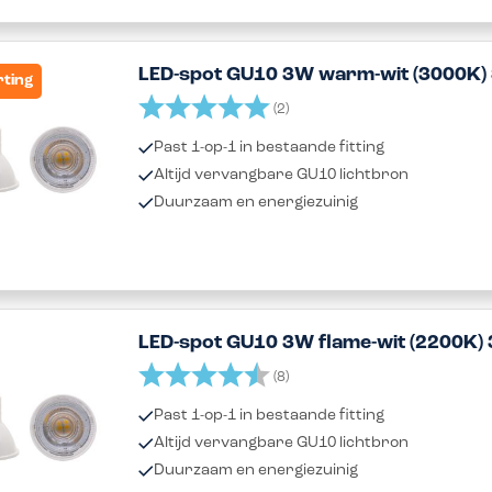
LED-spot GU10 3W warm-wit (3000K)
rting
Beoordeling:
5.0 uit 5 sterren
(2)
Past 1-op-1 in bestaande fitting
Altijd vervangbare GU10 lichtbron
Duurzaam en energiezuinig
LED-spot GU10 3W flame-wit (2200K) 
Beoordeling:
4.9 uit 5 sterren
(8)
Past 1-op-1 in bestaande fitting
Altijd vervangbare GU10 lichtbron
Duurzaam en energiezuinig