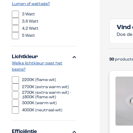
Lumen of wattage?
3 Watt
3,6 Watt
Vind 
4,2 Watt
Doe de
5 Watt
Lichtkleur
30
product
Welke lichtkleur past het
beste?
2200K (flame-wit)
2700K (extra warm-wit)
2700K (extra warm-wit) -
1800K (flame-wit)
3000K (warm-wit)
4000K (neutraal-wit)
Efficiëntie