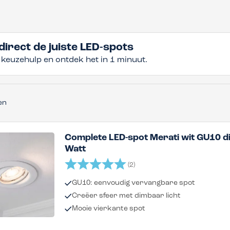
direct de juiste LED-spots
 keuzehulp en ontdek het in 1 minuut.
en
Complete LED-spot Merati wit GU10 d
Watt
Beoordeling:
5.0 uit 5 sterren
(2)
GU10: eenvoudig vervangbare spot
Creëer sfeer met dimbaar licht
Mooie vierkante spot