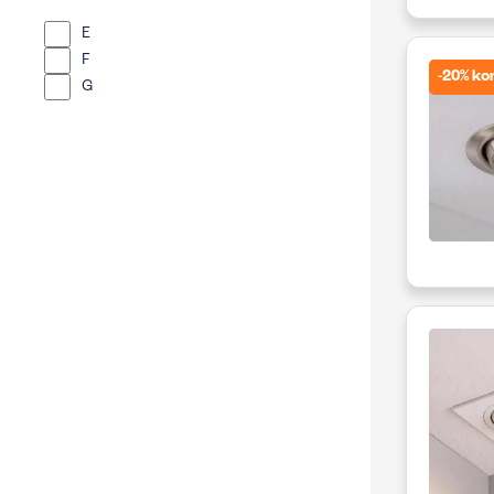
E
F
-20% ko
G