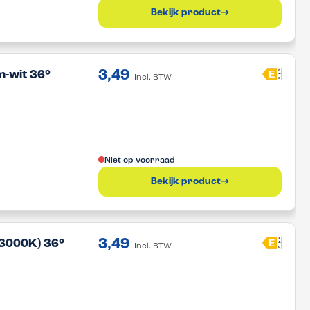
Bekijk product
3,49
A
E
-wit 36°
Incl. BTW
G
Niet op voorraad
Bekijk product
3,49
A
E
3000K) 36°
Incl. BTW
G