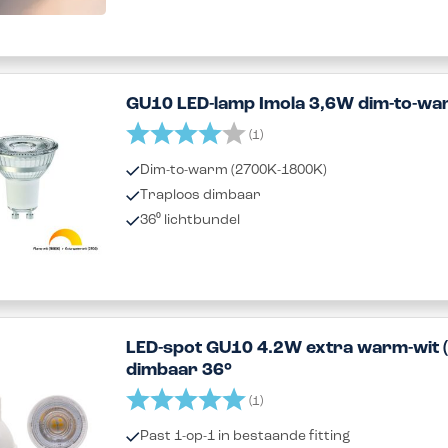
GU10 LED-lamp Imola 3,6W dim-to-w
Beoordeling:
4.0 uit 5 sterren
(1)
Dim-to-warm (2700K-1800K)
Traploos dimbaar
36⁰ lichtbundel
LED-spot GU10 4.2W extra warm-wit 
dimbaar 36°
Beoordeling:
5.0 uit 5 sterren
(1)
Past 1-op-1 in bestaande fitting