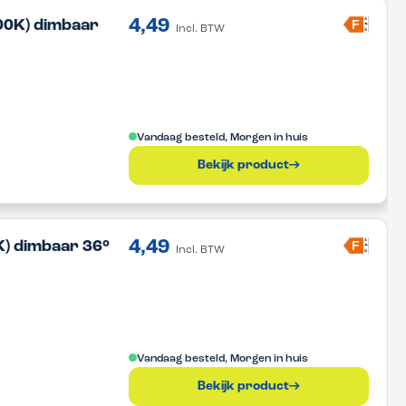
4,49
A
F
00K) dimbaar
Incl. BTW
G
Vandaag besteld, Morgen in huis
Bekijk product
4,49
A
F
) dimbaar 36°
Incl. BTW
G
Vandaag besteld, Morgen in huis
Bekijk product