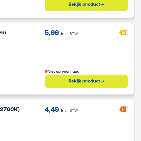
Bekijk product
5,99
A
E
arm
Incl. BTW
G
Niet op voorraad
Bekijk product
4,49
A
F
(2700K)
Incl. BTW
G