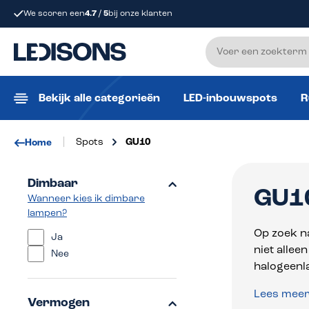
We scoren een
4.7 / 5
bij onze klanten
 zoekopdracht
Ga naar de hoofdnavigatie
Bekijk alle categorieën
LED-inbouwspots
R
Spots
GU10
Home
Dimbaar
GU10
Wanneer kies ik dimbare
lampen?
Op zoek na
Ja
niet allee
Nee
halogeenl
Lees mee
Vermogen