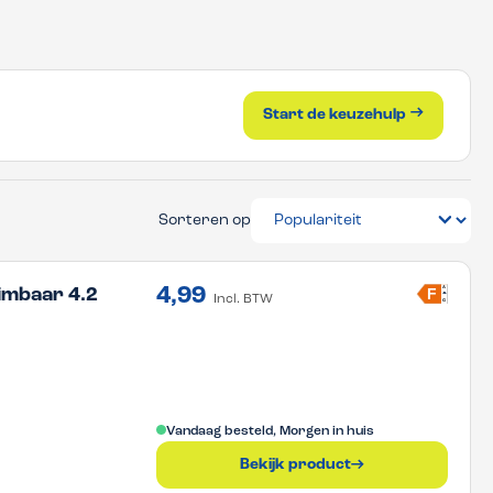
Start de keuzehulp
Start de keuzehulp
Sorteren op
4,99
A
F
imbaar 4.2
Incl. BTW
G
Vandaag besteld, Morgen in huis
Bekijk product