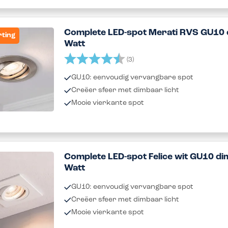
Complete LED-spot Merati RVS GU10 
rting
Watt
Beoordeling:
4.3 uit 5 sterren
(3)
GU10: eenvoudig vervangbare spot
Creëer sfeer met dimbaar licht
Mooie vierkante spot
Complete LED-spot Felice wit GU10 di
Watt
GU10: eenvoudig vervangbare spot
Creëer sfeer met dimbaar licht
Mooie vierkante spot