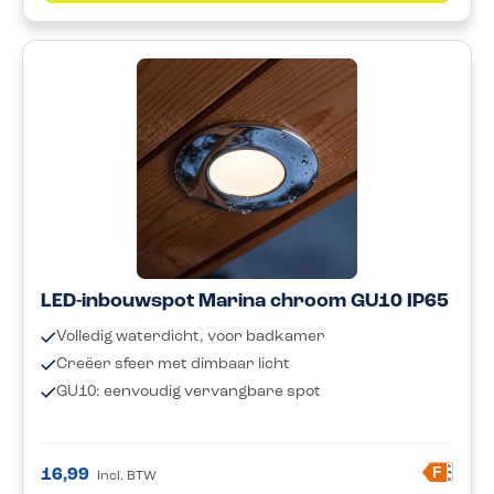
LED-inbouwspot Marina chroom GU10 IP65
Volledig waterdicht, voor badkamer
Creëer sfeer met dimbaar licht
GU10: eenvoudig vervangbare spot
A
F
16,99
Incl. BTW
G