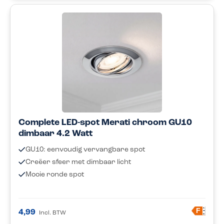
Complete LED-spot Merati chroom GU10
dimbaar 4.2 Watt
GU10: eenvoudig vervangbare spot
Creëer sfeer met dimbaar licht
Mooie ronde spot
A
F
4,99
Incl. BTW
G