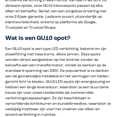
efficiënte verlichting in elke ruimte. Van warm wit licht tot
dimbare opties, onze GU10 inbouwspots passen bij elke
sfeer en behoefte. Geniet van een zorgeloze ervaring met
onze 2-8 jaar garantie. Ledisons scoort uitzonderlijk op
klanttevredenheid, erkend op platforms als Google,
Trustpilot en Trusted Shops.
Wat is een GU10 spot?
Een GU10 spot is een type LED-verlichting, bekend om zijn
steekfitting met twee korte, dikke pinnen. Deze spots
worden direct aangesloten op het lichtnet zonder de
behoefte aan een transformator, omdat ze werken op de
standaard spanning van 230V. De populariteit is te danken
aan de gemakkelijke installatie en het vermogen om helder,
gericht licht te bieden. GU10 LED-spots zijn energiezuinig en
hebben een lange levensduur, waardoor ze een duurzame
keuze zijn voor zowel residentiële als commerciële
verlichtingstoepassingen. Ze zijn beschikbaar in
verschillende lichtkleuren en bundelbreedtes, waardoor ze
veelzijdig inzetbaar zijn voor het creëren van sfeer en
accentverlichting in ruimtes.