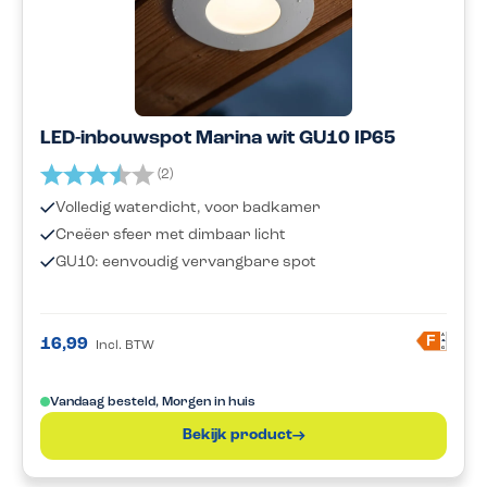
LED-inbouwspot Marina wit GU10 IP65
Beoordeling:
3.5 uit 5 sterren
(2)
Volledig waterdicht, voor badkamer
Creëer sfeer met dimbaar licht
GU10: eenvoudig vervangbare spot
A
F
16,99
Incl. BTW
G
Vandaag besteld, Morgen in huis
Bekijk product