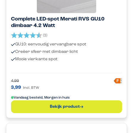
Complete LED-spot Merati RVS GU10
dimbaar 4.2 Watt
Beoordeling:
4.3 uit 5 sterren
(3)
GU10: eenvoudig vervangbare spot
Creëer sfeer met dimbaar licht
Mooie vierkante spot
A
F
4,99
G
3,99
Incl. BTW
Vandaag besteld, Morgen in huis
Bekijk product