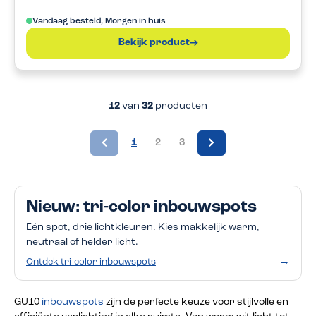
Vandaag besteld, Morgen in huis
Bekijk product
12
van
32
producten
1
2
3
Nieuw: tri-color inbouwspots
Eén spot, drie lichtkleuren. Kies makkelijk warm,
neutraal of helder licht.
→
Ontdek tri-color inbouwspots
GU10
inbouwspots
zijn de perfecte keuze voor stijlvolle en