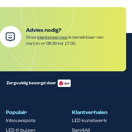
Advies nodig?
Onze
klantenservice
is bereikbaar van
ma t/m vr 08:30 tot 17:00.
Zorgvuldig bezorgd door
Populair
Klantverhalen
Inbouwspots
LED kunstwerk
LED-tl-buizen
Sani4All