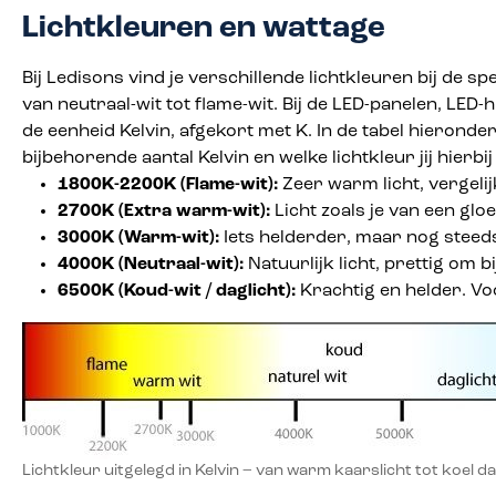
Lichtkleuren en wattage
Bij Ledisons vind je verschillende lichtkleuren bij de s
van neutraal-wit tot flame-wit. Bij de LED-panelen, LE
de eenheid Kelvin, afgekort met K. In de tabel hieronder
bijbehorende aantal Kelvin en welke lichtkleur jij hierb
1800K-2200K (Flame-wit):
Zeer warm licht, vergeli
2700K (Extra warm-wit):
Licht zoals je van een gl
3000K (Warm-wit):
Iets helderder, maar nog steed
4000K (Neutraal-wit):
Natuurlijk licht, prettig om bi
6500K (Koud-wit / daglicht):
Krachtig en helder. Voo
Lichtkleur uitgelegd in Kelvin – van warm kaarslicht tot koel da