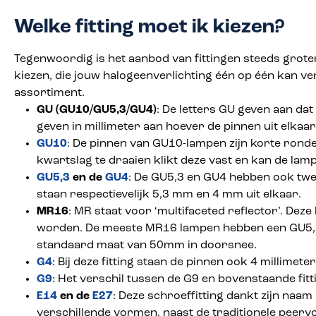
Welke fitting moet ik kiezen?
Tegenwoordig is het aanbod van fittingen steeds groter
kiezen, die jouw halogeenverlichting één op één kan ve
assortiment.
GU (GU10/GU5,3/GU4)
: De letters GU geven aan dat
geven in millimeter aan hoever de pinnen uit elkaar
GU10
: De pinnen van GU10-lampen zijn korte ronde
kwartslag te draaien klikt deze vast en kan de lamp
GU5,3
en de
GU4
: De GU5,3 en GU4 hebben ook twee
staan respectievelijk 5,3 mm en 4 mm uit elkaar.
MR16
: MR staat voor ‘multifaceted reflector’. D
worden. De meeste MR16 lampen hebben een GU5,3 
standaard maat van 50mm in doorsnee.
G4
: Bij deze fitting staan de pinnen ook 4 millimete
G9
: Het verschil tussen de G9 en bovenstaande fitt
E14
en de
E27
: Deze schroeffitting dankt zijn naam
verschillende vormen, naast de traditionele peerv