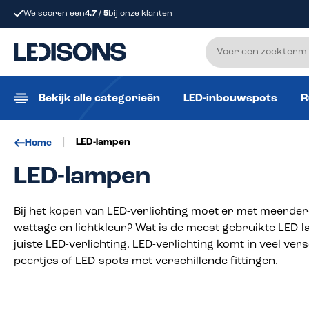
We scoren een
4.7 / 5
bij onze klanten
 zoekopdracht
Ga naar de hoofdnavigatie
Bekijk alle categorieën
LED-inbouwspots
R
LED-lampen
Home
LED-lampen
Bij het kopen van LED-verlichting moet er met meerder
wattage en lichtkleur? Wat is de meest gebruikte LED-l
juiste LED-verlichting. LED-verlichting komt in veel 
peertjes of LED-spots met verschillende fittingen.