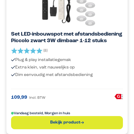
Set LED-inbouwspot met afstandsbediening
Piccolo zwart 3W dimbaar 1-12 stuks
Beoordeling:
5.0 uit 5 sterren
(8)
Plug & play installatiegemak
Extra klein, valt nauwelijks op
Dim eenvoudig met afstandsbediening
A
G
109,99
Incl. BTW
G
Vandaag besteld, Morgen in huis
Bekijk product