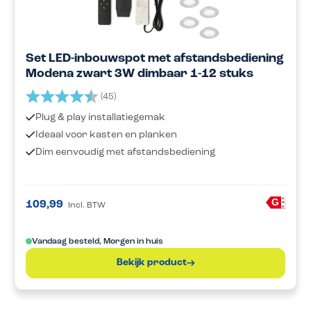
Set LED-inbouwspot met afstandsbediening
Modena zwart 3W dimbaar 1-12 stuks
Beoordeling:
4.6 uit 5 sterren
(45)
Plug & play installatiegemak
Ideaal voor kasten en planken
Dim eenvoudig met afstandsbediening
A
G
109,99
Incl. BTW
G
Vandaag besteld, Morgen in huis
Bekijk product