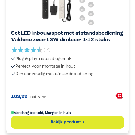
Set LED-inbouwspot met afstandsbediening
Valdeno zwart 3W dimbaar 1-12 stuks
Beoordeling:
4.9 uit 5 sterren
(14)
Plug & play installatiegemak
Perfect voor montage in hout
Dim eenvoudig met afstandsbediening
A
G
109,99
Incl. BTW
G
Vandaag besteld, Morgen in huis
Bekijk product