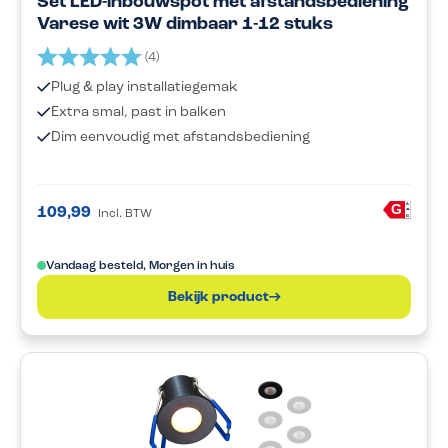
Set LED-inbouwspot met afstandsbediening
Varese wit 3W dimbaar 1-12 stuks
Beoordeling:
5.0 uit 5 sterren
(4)
Plug & play installatiegemak
Extra smal, past in balken
Dim eenvoudig met afstandsbediening
A
G
109,99
Incl. BTW
G
Vandaag besteld, Morgen in huis
Bekijk product