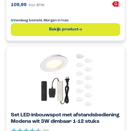
A
G
109,99
Incl. BTW
G
Vandaag besteld, Morgen in huis
Bekijk product
Set LED-inbouwspot met afstandsbediening
Modena wit 3W dimbaar 1-12 stuks
Beoordeling:
4.7 uit 5 sterren