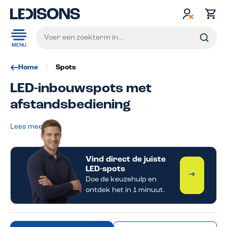
de hoofdinhoud
MENU
Home
Spots
LED-inbouwspots met
afstandsbediening
Lees meer
Vind direct de juiste
LED-spots
Start de 
Doe de keuzehulp en
ontdek het in 1 minuut.