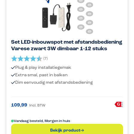
Set LED-inbouwspot met afstandsbediening
Varese zwart 3W dimbaar 1-12 stuks
Beoordeling:
4.7 uit 5 sterren
(7)
Plug & play installatiegemak
Extra smal, past in balken
Dim eenvoudig met afstandsbediening
A
G
109,99
Incl. BTW
G
Vandaag besteld, Morgen in huis
Bekijk product