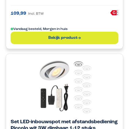
A
G
109,99
Incl. BTW
G
Vandaag besteld, Morgen in huis
Bekijk product
Set LED-inbouwspot met afstandsbediening
Piccolo wit 3W dimbaar 1-12 stuks