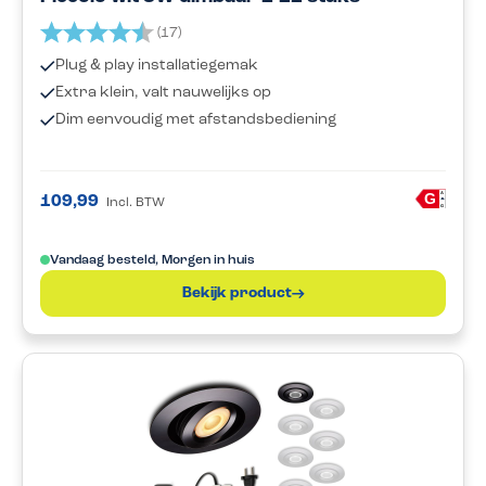
Beoordeling:
4.8 uit 5 sterren
(17)
Plug & play installatiegemak
Extra klein, valt nauwelijks op
Dim eenvoudig met afstandsbediening
A
G
109,99
Incl. BTW
G
Vandaag besteld, Morgen in huis
Bekijk product