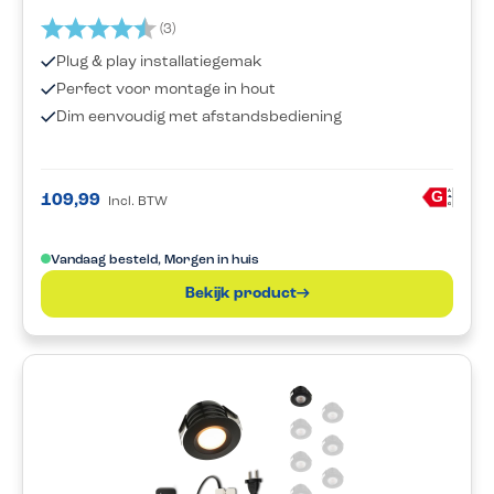
Beoordeling:
4.7 uit 5 sterren
(3)
Plug & play installatiegemak
Perfect voor montage in hout
Dim eenvoudig met afstandsbediening
A
G
109,99
Incl. BTW
G
Vandaag besteld, Morgen in huis
Bekijk product