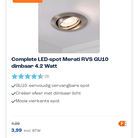
Complete LED-spot Merati RVS GU10
dimbaar 4.2 Watt
Beoordeling:
4.3 uit 5 sterren
(3)
GU10: eenvoudig vervangbare spot
Creëer sfeer met dimbaar licht
Mooie vierkante spot
A
F
4,99
G
3,99
Incl. BTW