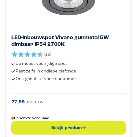
LED-inbouwspot Vivaro gunmetal 5W
dimbaar IP54 2700K
Beoordeling:
4.2 uit 5 sterren
(19)
De meest veelzijdige spot
Past zelfs in ondiepe plafonds
Ook geschikt voor badkamer
27,99
Incl. BTW
Beperkte voorraad
Bekijk product