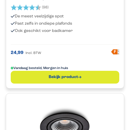
Beoordeling:
4.5 uit 5 sterren
(98)
De meest veelzijdige spot
Past zelfs in ondiepe plafonds
Ook geschikt voor badkamer
A
F
24,99
Incl. BTW
G
Vandaag besteld, Morgen in huis
Bekijk product