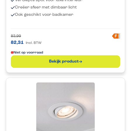
Verdiepte spot voor luxe interieur
Creëer sfeer met dimbaar licht
Ook geschikt voor badkamer
A
F
83,99
G
82,31
Incl. BTW
Niet op voorraad
Bekijk product