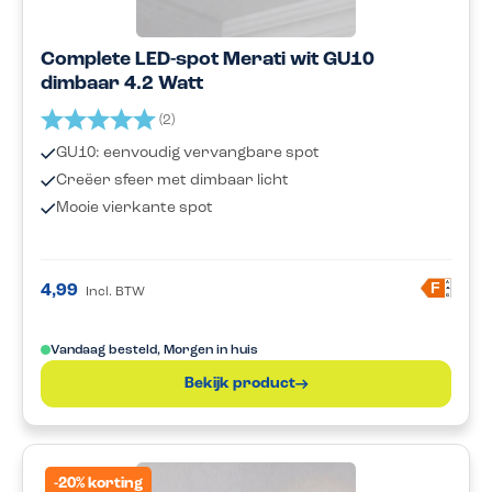
Complete LED-spot Merati wit GU10
dimbaar 4.2 Watt
Beoordeling:
5.0 uit 5 sterren
(2)
GU10: eenvoudig vervangbare spot
Creëer sfeer met dimbaar licht
Mooie vierkante spot
A
F
4,99
Incl. BTW
G
Vandaag besteld, Morgen in huis
Bekijk product
-20% korting