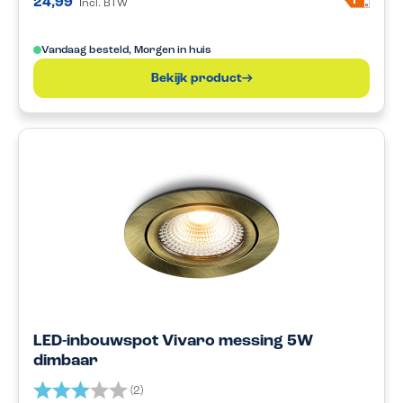
24,99
Incl. BTW
G
Vandaag besteld, Morgen in huis
Bekijk product
LED-inbouwspot Vivaro messing 5W
dimbaar
Beoordeling:
3.0 uit 5 sterren
(2)