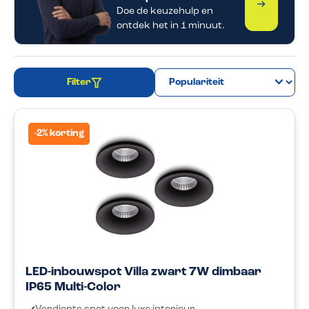
Start de 
Doe de keuzehulp en
ontdek het in 1 minuut.
Filter
-2% korting
LED-inbouwspot Villa zwart 7W dimbaar
IP65 Multi-Color