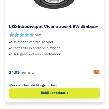
LED-inbouwspot Vivaro zwart 5W dimbaar
Beoordeling:
4.9 uit 5 sterren
(39)
De meest veelzijdige spot
Past zelfs in ondiepe plafonds
Ook geschikt voor badkamer
A
F
24,99
Incl. BTW
G
Vandaag besteld, Morgen in huis
Bekijk product