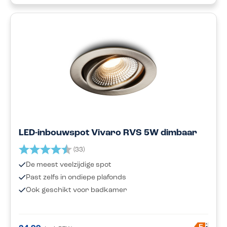
LED-inbouwspot Vivaro RVS 5W dimbaar
Beoordeling:
4.8 uit 5 sterren
(33)
De meest veelzijdige spot
Past zelfs in ondiepe plafonds
Ook geschikt voor badkamer
A
F