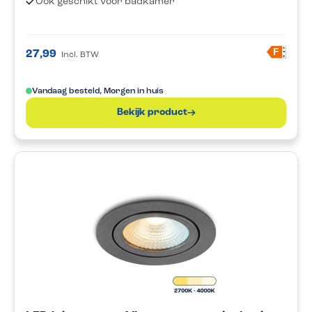
Ook geschikt voor badkamer
A
F
27,99
Incl. BTW
G
Vandaag besteld, Morgen in huis
Bekijk product