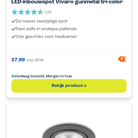
LED-inbouwspot Vivaro gunmetal tri-color
Beoordeling:
4.2 uit 5 sterren
(19)
De meest veelzijdige spot
Past zelfs in ondiepe plafonds
Ook geschikt voor badkamer
A
F
27,99
Incl. BTW
G
Vandaag besteld, Morgen in huis
Bekijk product