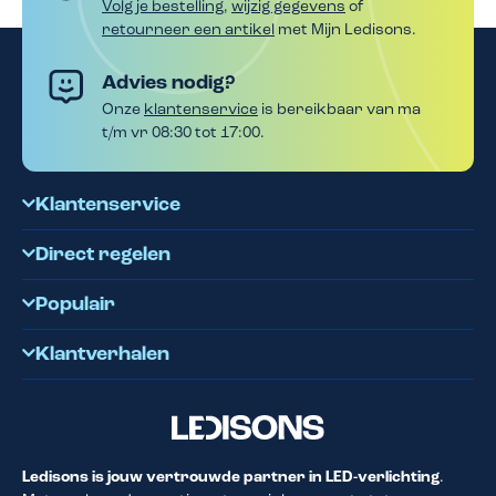
Volg je bestelling
,
wijzig gegevens
of
retourneer een artikel
met Mijn Ledisons.
Advies nodig?
Onze
klantenservice
is bereikbaar van ma
t/m vr 08:30 tot 17:00.
Klantenservice
Direct regelen
Populair
Klantverhalen
Ledisons is jouw vertrouwde partner in LED-verlichting
.