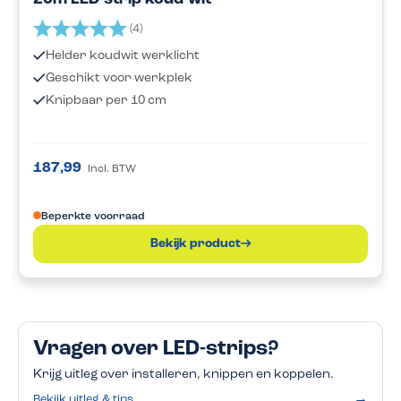
Beoordeling:
5.0 uit 5 sterren
(4)
Helder koudwit werklicht
Geschikt voor werkplek
Knipbaar per 10 cm
187,99
Incl. BTW
Beperkte voorraad
Bekijk product
Vragen over LED-strips?
Krijg uitleg over installeren, knippen en koppelen.
→
Bekijk uitleg & tips