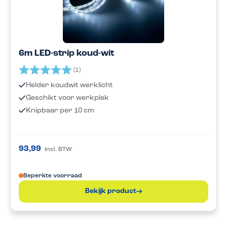
6m LED-strip koud-wit
Beoordeling:
5.0 uit 5 sterren
(1)
Helder koudwit werklicht
Geschikt voor werkplek
Knipbaar per 10 cm
93,99
Incl. BTW
Beperkte voorraad
Bekijk product