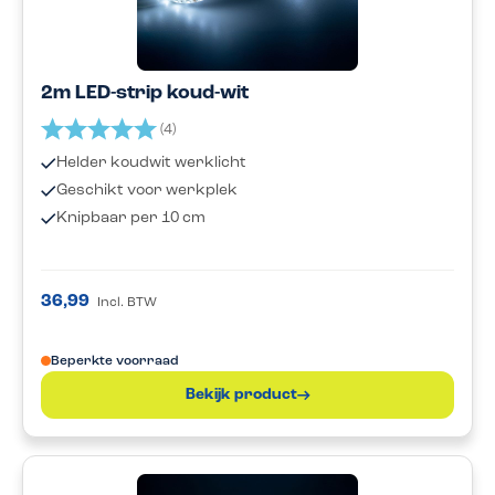
2m LED-strip koud-wit
Beoordeling:
5.0 uit 5 sterren
(4)
Helder koudwit werklicht
Geschikt voor werkplek
Knipbaar per 10 cm
36,99
Incl. BTW
Beperkte voorraad
Bekijk product