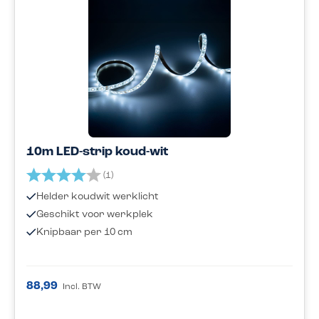
10m LED-strip koud-wit
Beoordeling:
4.0 uit 5 sterren
(1)
Helder koudwit werklicht
Geschikt voor werkplek
Knipbaar per 10 cm
88,99
Incl. BTW