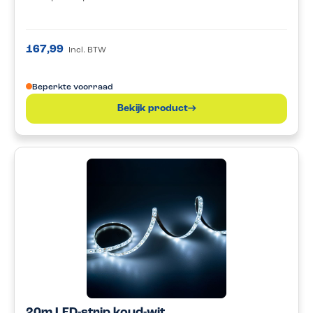
167,99
Incl. BTW
Beperkte voorraad
Bekijk product
20m LED-strip koud-wit