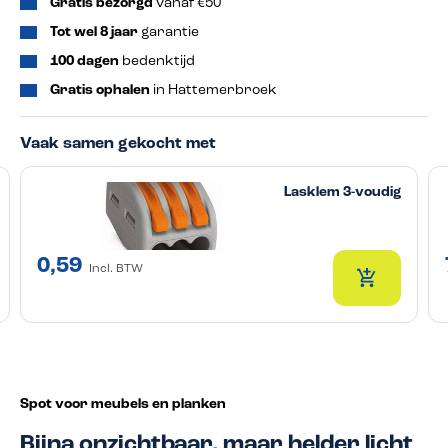
Gratis bezorgd
vanaf €50
Tot wel 8 jaar
garantie
100 dagen
bedenktijd
Gratis ophalen
in Hattemerbroek
Vaak samen gekocht met
Lasklem 3-voudig
0,59
Incl. BTW
Spot voor meubels en planken
Bijna onzichtbaar, maar helder licht