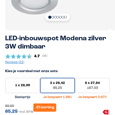
LED-inbouwspot Modena zilver
3W dimbaar
Gemiddelde beoordeling:
4.7
(
aantal stemmen:
36
)
Reviews (
22
)
Kies je voordeel met onze sets
3 x 28,42
6 x 27,84
1 x 28,99
85,25
167,03
Basisprijs
Je bespaart 1.98%
Je bespaart 3.97%
86,99
-2% korting
85,25
A
G
Incl. BTW
G