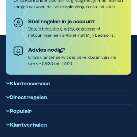
Onze klantenservice denkt graag met je mee. Samen
zorgen we voor de juiste oplossing in elke situatie.
Snel regelen in je account
Volg je bestelling
,
wijzig gegevens
of
retourneer een artikel
met Mijn Ledisons.
Advies nodig?
Onze
klantenservice
is bereikbaar van ma
t/m vr 08:30 tot 17:00.
Klantenservice
Direct regelen
Populair
Klantverhalen