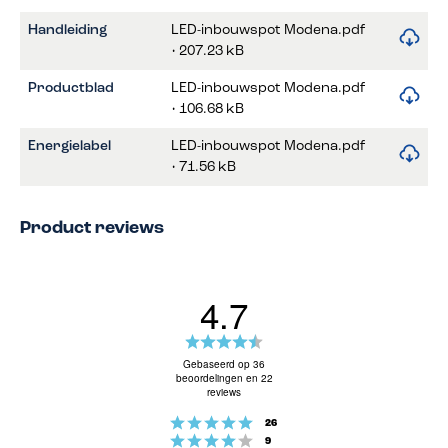
Handleiding
LED-inbouwspot Modena.pdf
• 207.23 kB
Productblad
LED-inbouwspot Modena.pdf
• 106.68 kB
Energielabel
LED-inbouwspot Modena.pdf
• 71.56 kB
Product reviews
4.7
Beoordeling:
4.7
Gebaseerd op 36
beoordelingen en 22
uit
reviews
5
Beoordeling: 5 uit 5 sterren
stemmen
sterren
26
Beoordeling: 4 uit 5 sterren
stemmen
9